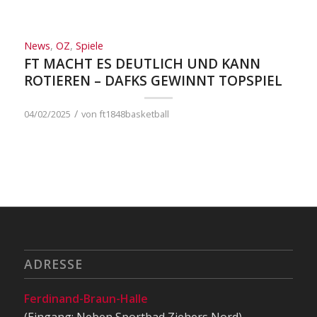
News
,
OZ
,
Spiele
FT MACHT ES DEUTLICH UND KANN
ROTIEREN – DAFKS GEWINNT TOPSPIEL
/
04/02/2025
von
ft1848basketball
ADRESSE
Ferdinand-Braun-Halle