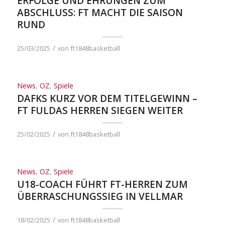
ERFOLGE UND EHRUNGEN ZUM
ABSCHLUSS: FT MACHT DIE SAISON
RUND
/
25/03/2025
von
ft1848basketball
News
,
OZ
,
Spiele
DAFKS KURZ VOR DEM TITELGEWINN –
FT FULDAS HERREN SIEGEN WEITER
/
25/02/2025
von
ft1848basketball
News
,
OZ
,
Spiele
U18-COACH FÜHRT FT-HERREN ZUM
ÜBERRASCHUNGSSIEG IN VELLMAR
/
18/02/2025
von
ft1848basketball