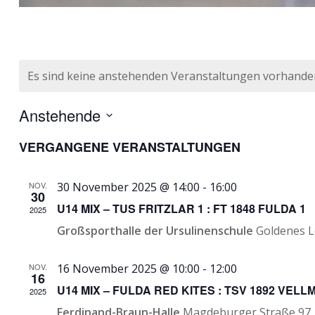
SPIELE U-14
Es sind keine anstehenden Veranstaltungen vorhande
Anstehende
Datum
VERGANGENE VERANSTALTUNGEN
wählen.
NOV.
30 November 2025 @ 14:00
-
16:00
30
U14 MIX – TUS FRITZLAR 1 : FT 1848 FULDA 1
2025
Großsporthalle der Ursulinenschule
Goldenes Lo
NOV.
16 November 2025 @ 10:00
-
12:00
16
U14 MIX – FULDA RED KITES : TSV 1892 VELL
2025
Ferdinand-Braun-Halle
Magdeburger Straße 97,